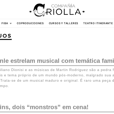
FIBA
COPRODUCCIONES
CURSOS Y TALLERES
TEATRO ITINERANTE
UOS
nle estrelam musical com temática fami
iano Dionisi e as músicas de Martin Rodriguez são a pedra 
eis e tema próprio de um mundo pós-moderno, malgrado sua a
rata-se de um musical maduro e original. É raro uma peça d
empo.
ins, dois “monstros” em cena!